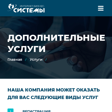
УСЛУГИ
ДОПОЛНИТЕЛЬНЫЕ
РЕШЕНИЯ
УСЛУГИ
ТЕХНОЛОГИИ
Главная
Услуги
О КОМПАНИИ
КОНТАКТЫ
(814-2) 28-52-20
ПОЗВОНИТЕ НАМ:
НАША КОМПАНИЯ МОЖЕТ ОКАЗАТЬ
ДЛЯ ВАС СЛЕДУЮЩИЕ ВИДЫ УСЛУГ
Фабрика цифровых решений
из Республики Карелия
РЕГИСТРАЦИЯ
1